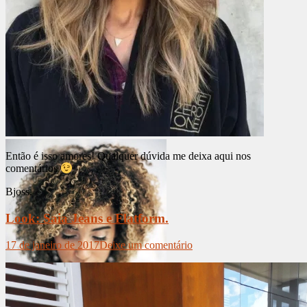
Então é isso amores! Qualquer dúvida me deixa aqui nos
comentários
Bjoss.
Look: Saia Jeans e Flatform.
17 de janeiro de 2017
Deixe um comentário