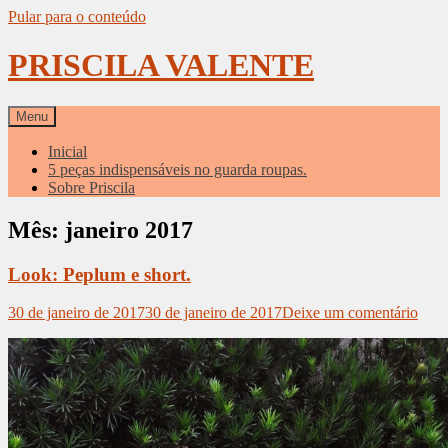
Pular para o conteúdo
PRISCILA VALENTE
Menu
Inicial
5 peças indispensáveis no guarda roupas.
Sobre Priscila
Mês: janeiro 2017
Look: Peplum e short.
30 de janeiro de 2017
30 de janeiro de 2017
Deixe um comentário