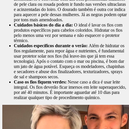
de pele clara ou rosada podem ir fundo nas versões ultraclaras
e acinzentadas do loiro. O dourado também é outra cor indica
para aquecer a pele dessas mulheres. Já as negras podem optar
por tons mais amendoados.
Cuidados básicos do dia a dia:
O ideal é lavar os fios com
produtos específicos para cabelos coloridos. Hidratar os fios
pelo menos uma vez por semana e não esquecer o protetor
térmico.
Cuidados específicos durante o verão:
Além de hidratar os
fios regulamente, para repor água e nutrientes, é fundamental
usar protetor solar nos fios (há leave-ins que já tem essa
tecnologia). Após o contato com o mar ou piscina, é bom dar
um jato de água potável. Esqueça os modeladores, chapinhas
e secadores e abuse dos finalizadores, texturizadores, sprays
de sal e shampoos secos.
Caso os fios fiquem verdes:
Nesse caso a dica é usar leite
integral. Os fios deverão ficar imersos em leite superaquecido,
por até 40 minutos. É importante aguardar até 10 dias para
realizar qualquer tipo de procedimento químico.