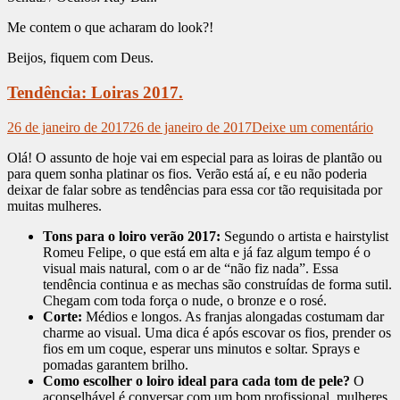
Me contem o que acharam do look?!
Beijos, fiquem com Deus.
Tendência: Loiras 2017.
26 de janeiro de 2017
26 de janeiro de 2017
Deixe um comentário
Olá! O assunto de hoje vai em especial para as loiras de plantão ou
para quem sonha platinar os fios. Verão está aí, e eu não poderia
deixar de falar sobre as tendências para essa cor tão requisitada por
muitas mulheres.
Tons para o loiro verão 2017:
Segundo o artista e hairstylist
Romeu Felipe, o que está em alta e já faz algum tempo é o
visual mais natural, com o ar de “não fiz nada”. Essa
tendência continua e as mechas são construídas de forma sutil.
Chegam com toda força o nude, o bronze e o rosé.
Corte:
Médios e longos. As franjas alongadas costumam dar
charme ao visual. Uma dica é após escovar os fios, prender os
fios em um coque, esperar uns minutos e soltar. Sprays e
pomadas garantem brilho.
Como escolher o loiro ideal para cada tom de pele?
O
aconselhável é conversar com um bom profissional. mulheres