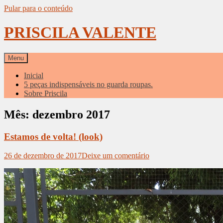
Pular para o conteúdo
PRISCILA VALENTE
Menu
Inicial
5 peças indispensáveis no guarda roupas.
Sobre Priscila
Mês: dezembro 2017
Estamos de volta! (look)
26 de dezembro de 2017
Deixe um comentário