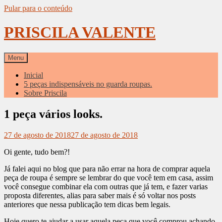
Pular para o conteúdo
PRISCILA VALENTE
Menu
Inicial
5 peças indispensáveis no guarda roupas.
Sobre Priscila
1 peça vários looks.
27 de agosto de 2018
27 de agosto de 2018
Oi gente, tudo bem?!
Já falei aqui no blog que para não errar na hora de comprar aquela
peça de roupa é sempre se lembrar do que você tem em casa, assim
você consegue combinar ela com outras que já tem, e fazer varias
proposta diferentes, alias para saber mais é só voltar nos posts
anteriores que nessa publicação tem dicas bem legais.
Hoje quero te ajudar a usar aquela peça que você comprou achando