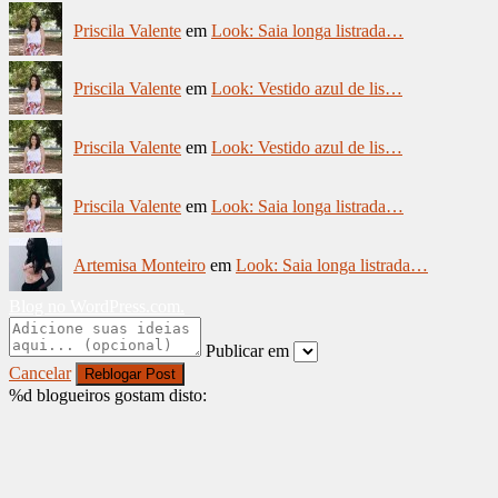
Priscila Valente
em
Look: Saia longa listrada…
Priscila Valente
em
Look: Vestido azul de lis…
Priscila Valente
em
Look: Vestido azul de lis…
Priscila Valente
em
Look: Saia longa listrada…
Artemisa Monteiro
em
Look: Saia longa listrada…
Blog no WordPress.com.
Publicar em
Cancelar
%d
blogueiros gostam disto: