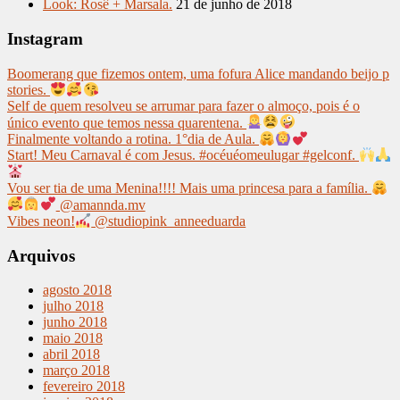
Look: Rosê + Marsala.
21 de junho de 2018
Instagram
Boomerang que fizemos ontem, uma fofura Alice mandando beijo p
stories.
Self de quem resolveu se arrumar para fazer o almoço, pois é o
único evento que temos nessa quarentena.
Finalmente voltando a rotina. 1°dia de Aula.
Start! Meu Carnaval é com Jesus. #océuéomeulugar #gelconf.
Vou ser tia de uma Menina!!!! Mais uma princesa para a família.
@amannda.mv
Vibes neon!
@studiopink_anneeduarda
Arquivos
agosto 2018
julho 2018
junho 2018
maio 2018
abril 2018
março 2018
fevereiro 2018